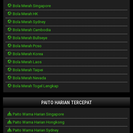
Bola Merah Singapore
Bola Merah HK
Bola Merah Sydney
Bola Merah Cambodia
Bola Merah Bullseye
Bola Merah Pcso
Bola Merah Korea
Bola Merah Laos
Bola Merah Taipei
Bola Merah Nevada
Bola Merah Togel Lengkap
PAITO HARIAN TERCEPAT
Paito Warna Harian Singapore
Paito Warna Harian Hongkong
Paito Warna Harian Sydney