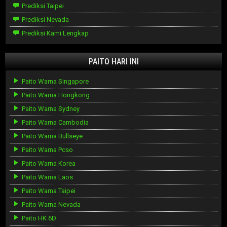
Prediksi Taipei
Prediksi Nevada
Prediksi Kami Lengkap
PAITO HARI INI
Paito Warna Singapore
Paito Warna Hongkong
Paito Warna Sydney
Paito Warna Cambodia
Paito Warna Bullseye
Paito Warna Pcso
Paito Warna Korea
Paito Warna Laos
Paito Warna Taipei
Paito Warna Nevada
Paito HK 6D