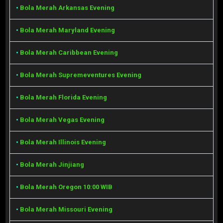
•
Bola Merah Arkansas Evening
•
Bola Merah Maryland Evening
•
Bola Merah Caribbean Evening
•
Bola Merah Supremeventures Evening
•
Bola Merah Florida Evening
•
Bola Merah Vegas Evening
•
Bola Merah Illinois Evening
•
Bola Merah Jinjiang
•
Bola Merah Oregon 10:00 WIB
•
Bola Merah Missouri Evening