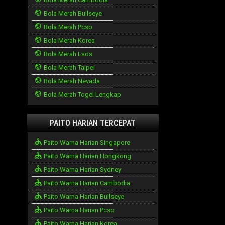
Bola Merah Bullseye
Bola Merah Pcso
Bola Merah Korea
Bola Merah Laos
Bola Merah Taipei
Bola Merah Nevada
Bola Merah Togel Lengkap
PAITO HARIAN TERCEPAT
Paito Warna Harian Singapore
Paito Warna Harian Hongkong
Paito Warna Harian Sydney
Paito Warna Harian Cambodia
Paito Warna Harian Bullseye
Paito Warna Harian Pcso
Paito Warna Harian Korea