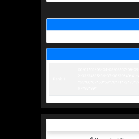
00*01*02*03*04*05*06*07*08*09
2*33*34*35*36*37*38*39*40*41*
Rank 1
*65*66*67*68*69*70*71*72*73*7
97*98*99*