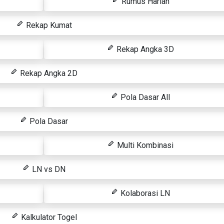
Rumus Harian
Rekap Kumat
Rekap Angka 3D
Rekap Angka 2D
Pola Dasar All
Pola Dasar
Multi Kombinasi
LN vs DN
Kolaborasi LN
Kalkulator Togel