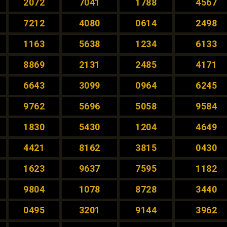
2072
7041
1788
4567
7212
4080
0614
2498
1163
5638
1234
6133
8869
2131
2485
4171
6643
3099
0964
6245
9762
5696
5058
9584
1830
5430
1204
4649
4421
8162
3815
0430
1623
9637
7595
1182
9804
1078
8728
3440
0495
3201
9144
3962