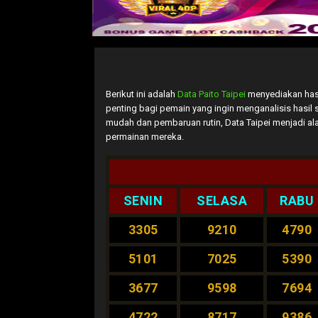
Berikut ini adalah
Data Paito Taipei
menyediakan hasi
penting bagi pemain yang ingin menganalisis hasil 
mudah dan pembaruan rutin, Data Taipei menjadi a
permainan mereka.
SENIN
SELASA
RABU
3305
9210
4790
5101
7025
5390
3677
9598
7694
4722
8717
9386