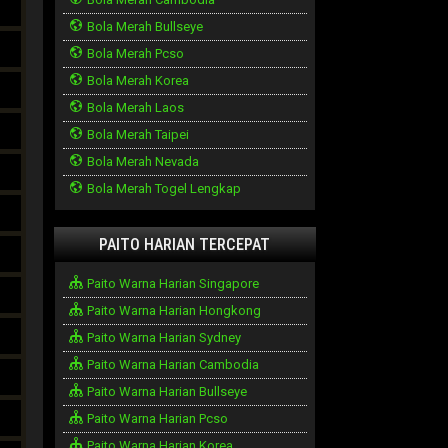
Bola Merah Bullseye
Bola Merah Pcso
Bola Merah Korea
Bola Merah Laos
Bola Merah Taipei
Bola Merah Nevada
Bola Merah Togel Lengkap
PAITO HARIAN TERCEPAT
Paito Warna Harian Singapore
Paito Warna Harian Hongkong
Paito Warna Harian Sydney
Paito Warna Harian Cambodia
Paito Warna Harian Bullseye
Paito Warna Harian Pcso
Paito Warna Harian Korea