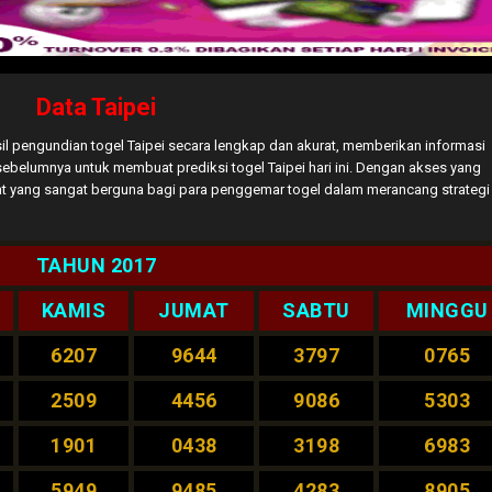
Data Taipei
l pengundian togel Taipei secara lengkap dan akurat, memberikan informasi
sebelumnya untuk membuat prediksi togel Taipei hari ini. Dengan akses yang
lat yang sangat berguna bagi para penggemar togel dalam merancang strategi
TAHUN 2017
KAMIS
JUMAT
SABTU
MINGGU
6207
9644
3797
0765
2509
4456
9086
5303
1901
0438
3198
6983
5949
9485
4283
8905