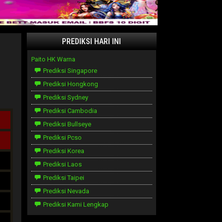
PREDIKSI HARI INI
Paito HK Warna
Prediksi Singapore
Prediksi Hongkong
Prediksi Sydney
Prediksi Cambodia
Prediksi Bullseye
Prediksi Pcso
Prediksi Korea
Prediksi Laos
Prediksi Taipei
Prediksi Nevada
Prediksi Kami Lengkap