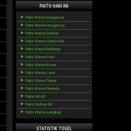
PAITO HARI INI
Paito Warna Singapore
Paito Warna Hongkong
Paito Warna Sydney
Paito Warna Cambodia
Paito Warna Bullseye
Paito Warna Pcso
Paito Warna Korea
Paito Warna Laos
Paito Warna Taipei
Paito Warna Nevada
Paito HK 6D
Paito Sydney 6D
Paito Warna Lengkap
STATISTIK TOGEL