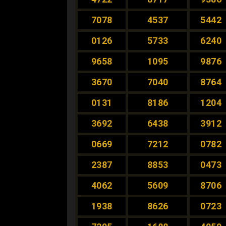
7078
4537
5442
0126
5733
6240
9658
1095
9876
3670
7040
8764
0131
8186
1204
3692
6438
3912
0669
7212
0782
2387
8853
0473
4062
5609
8706
1938
8626
0723