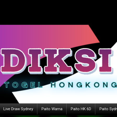
Live Draw Sydney
Paito Warna
Paito HK 6D
Paito Syd