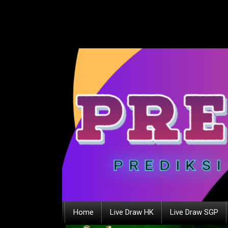
Home
Live Draw HK
Live Draw SGP