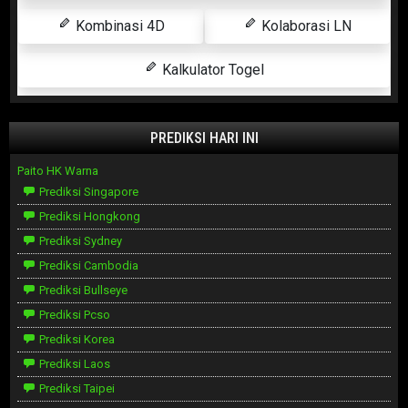
Kombinasi 4D
Kolaborasi LN
Kalkulator Togel
PREDIKSI HARI INI
Paito HK Warna
Prediksi Singapore
Prediksi Hongkong
Prediksi Sydney
Prediksi Cambodia
Prediksi Bullseye
Prediksi Pcso
Prediksi Korea
Prediksi Laos
Prediksi Taipei