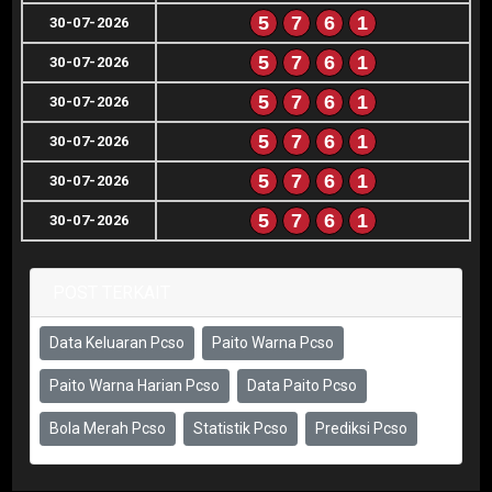
5
7
6
1
30-07-2026
5
7
6
1
30-07-2026
5
7
6
1
30-07-2026
5
7
6
1
30-07-2026
5
7
6
1
30-07-2026
5
7
6
1
30-07-2026
POST TERKAIT
Data Keluaran Pcso
Paito Warna Pcso
Paito Warna Harian Pcso
Data Paito Pcso
Bola Merah Pcso
Statistik Pcso
Prediksi Pcso