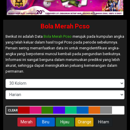
Bola Merah Pcso
Berikut ini adalah Data
Bola Merah Pcso
merujuk pada kumpulan angka
yang telah keluar dalam hasil togel Pcso pada periode sebelumnya.
Pemain sering memanfaatkan data ini untuk mengidentifikasi angka-
angka yang berpotensi muncul kembali pada pengundian berikutnya.
Informasi ini sangat berguna dalam merumuskan prediksi yang lebih
akurat, sehingga dapat meningkatkan peluang kemenangan dalam
permainan.
CLEAR
Merah
Biru
Hijau
Orange
Hitam