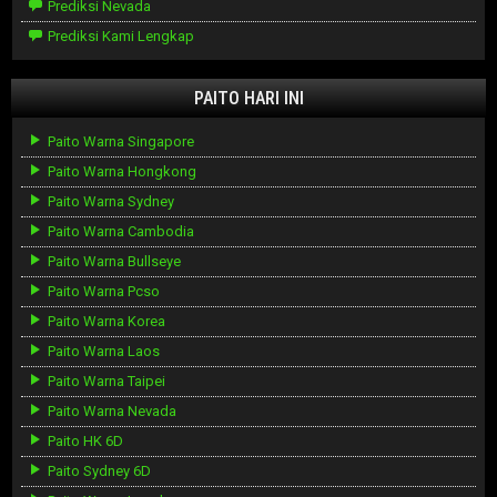
Prediksi Nevada
Prediksi Kami Lengkap
PAITO HARI INI
Paito Warna Singapore
Paito Warna Hongkong
Paito Warna Sydney
Paito Warna Cambodia
Paito Warna Bullseye
Paito Warna Pcso
Paito Warna Korea
Paito Warna Laos
Paito Warna Taipei
Paito Warna Nevada
Paito HK 6D
Paito Sydney 6D