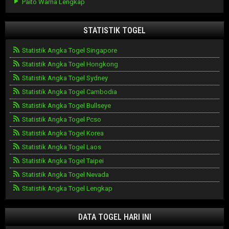
Paito Warna Lengkap
STATISTIK TOGEL
Statistik Angka Togel Singapore
Statistik Angka Togel Hongkong
Statistik Angka Togel Sydney
Statistik Angka Togel Cambodia
Statistik Angka Togel Bullseye
Statistik Angka Togel Pcso
Statistik Angka Togel Korea
Statistik Angka Togel Laos
Statistik Angka Togel Taipei
Statistik Angka Togel Nevada
Statistik Angka Togel Lengkap
DATA TOGEL HARI INI