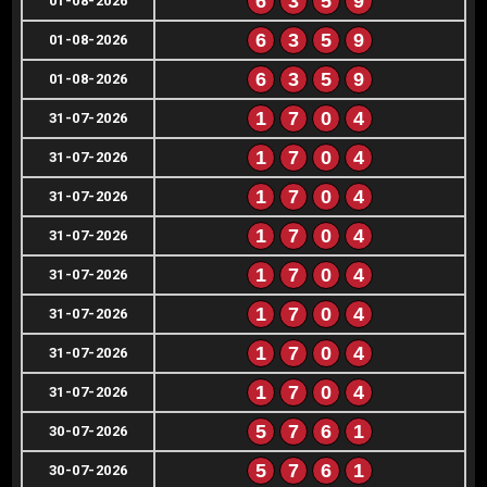
6
3
5
9
01-08-2026
6
3
5
9
01-08-2026
6
3
5
9
01-08-2026
1
7
0
4
31-07-2026
1
7
0
4
31-07-2026
1
7
0
4
31-07-2026
1
7
0
4
31-07-2026
1
7
0
4
31-07-2026
1
7
0
4
31-07-2026
1
7
0
4
31-07-2026
1
7
0
4
31-07-2026
5
7
6
1
30-07-2026
5
7
6
1
30-07-2026