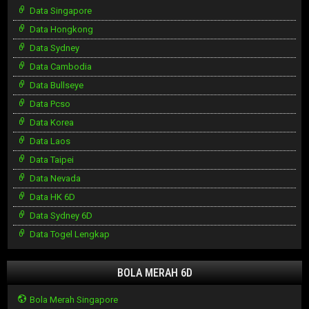
Data Singapore
Data Hongkong
Data Sydney
Data Cambodia
Data Bullseye
Data Pcso
Data Korea
Data Laos
Data Taipei
Data Nevada
Data HK 6D
Data Sydney 6D
Data Togel Lengkap
BOLA MERAH 6D
Bola Merah Singapore