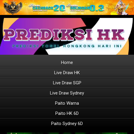
Home
Live Draw HK
Live Draw SGP
Live Draw Sydney
Paito Warna
Paito HK 6D
Paito Sydney 6D