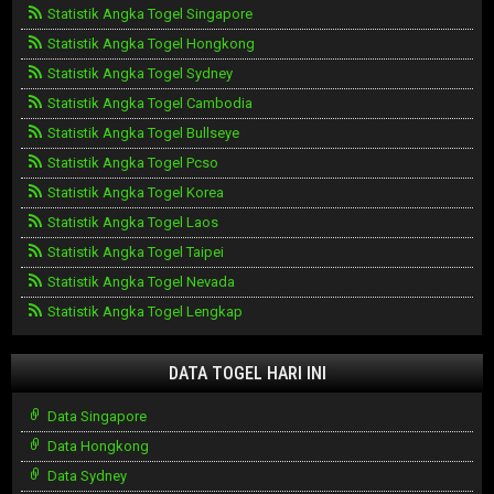
Statistik Angka Togel Singapore
Statistik Angka Togel Hongkong
Statistik Angka Togel Sydney
Statistik Angka Togel Cambodia
Statistik Angka Togel Bullseye
Statistik Angka Togel Pcso
Statistik Angka Togel Korea
Statistik Angka Togel Laos
Statistik Angka Togel Taipei
Statistik Angka Togel Nevada
Statistik Angka Togel Lengkap
DATA TOGEL HARI INI
Data Singapore
Data Hongkong
Data Sydney