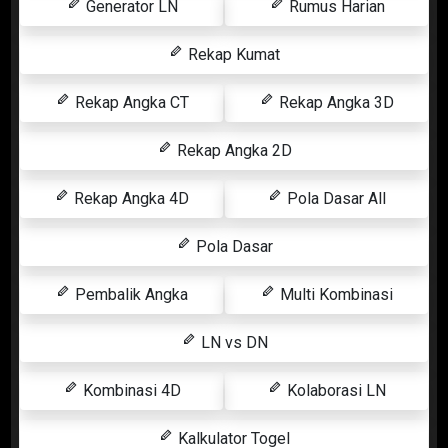
Generator LN
Rumus Harian
Rekap Kumat
Rekap Angka CT
Rekap Angka 3D
Rekap Angka 2D
Rekap Angka 4D
Pola Dasar All
Pola Dasar
Pembalik Angka
Multi Kombinasi
LN vs DN
Kombinasi 4D
Kolaborasi LN
Kalkulator Togel