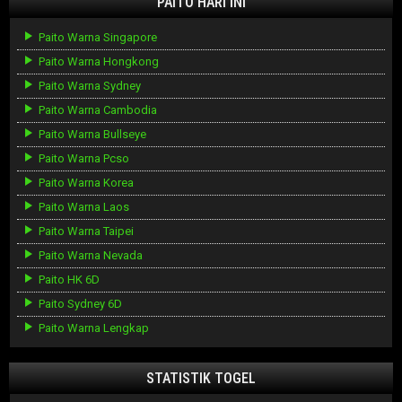
PAITO HARI INI
Paito Warna Singapore
Paito Warna Hongkong
Paito Warna Sydney
Paito Warna Cambodia
Paito Warna Bullseye
Paito Warna Pcso
Paito Warna Korea
Paito Warna Laos
Paito Warna Taipei
Paito Warna Nevada
Paito HK 6D
Paito Sydney 6D
Paito Warna Lengkap
STATISTIK TOGEL