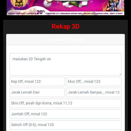
Rekap 3D
Pangkas 2D Tengah
LN DASAR 2D TENGAH