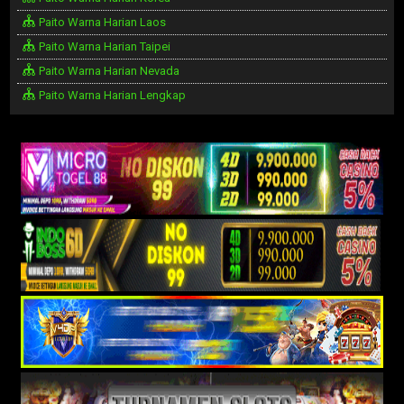
Paito Warna Harian Laos
Paito Warna Harian Taipei
Paito Warna Harian Nevada
Paito Warna Harian Lengkap