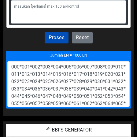
Proses
Reset
Jumlah LN = 1000 LN
BBFS GENERATOR