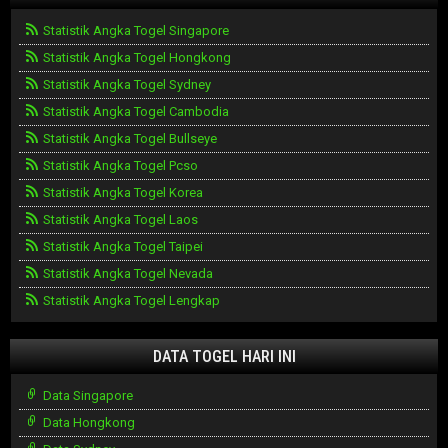
Statistik Angka Togel Singapore
Statistik Angka Togel Hongkong
Statistik Angka Togel Sydney
Statistik Angka Togel Cambodia
Statistik Angka Togel Bullseye
Statistik Angka Togel Pcso
Statistik Angka Togel Korea
Statistik Angka Togel Laos
Statistik Angka Togel Taipei
Statistik Angka Togel Nevada
Statistik Angka Togel Lengkap
DATA TOGEL HARI INI
Data Singapore
Data Hongkong